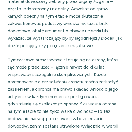
materiał dowodowy zebrany przez organy ścigania –
często jednostronny i niepełny. Adwokat od spraw
karnych obecny na tym etapie może skutecznie
zakwestionować podstawy wniosku: wskazać braki
dowodowe, obalić argument o obawie ucieczki lub
wykazać, że wystarczający byłby łagodniejszy środek, jak
dozór policyjny czy poręczenie majątkowe.
Tymczasowe aresztowanie stosuje się na okresy, które
sąd może przedłużać – łącznie nawet do kilku lat
w sprawach szczególnie skomplikowanych. Każde
postanowienie o przedłużeniu aresztu można zaskarżyć
zażaleniem, a obrońca ma prawo składać wnioski o jego
uchylenie w każdym momencie postępowania,
gdy zmienią się okoliczności sprawy. Skuteczna obrona
na tym etapie to nie tylko walka o wolność – to też
budowanie narracji procesowej i zabezpieczanie
dowodów, zanim zostaną utrwalone wyłącznie w wersji