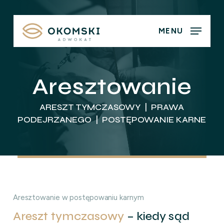
Skip
to
MENU
main
content
Aresztowanie
ARESZT TYMCZASOWY | PRAWA
PODEJRZANEGO | POSTĘPOWANIE KARNE
Aresztowanie w postępowaniu karnym
Areszt tymczasowy
– kiedy sąd