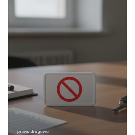
zakazu
prowadzenia
pojazdów
–
kiedy
jest
to możliwe
i jakie
warunki
trzeba
spełnić?
prawo drogowe