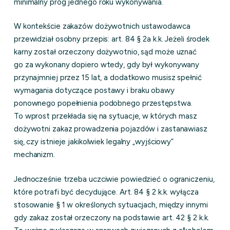
minimalny próg jednego roku wykonywania.
W kontekście zakazów dożywotnich ustawodawca
przewidział osobny przepis: art. 84 § 2a k.k. Jeżeli środek
karny został orzeczony dożywotnio, sąd może uznać
go za wykonany dopiero wtedy, gdy był wykonywany
przynajmniej przez 15 lat, a dodatkowo musisz spełnić
wymagania dotyczące postawy i braku obawy
ponownego popełnienia podobnego przestępstwa.
To wprost przekłada się na sytuacje, w których masz
dożywotni zakaz prowadzenia pojazdów i zastanawiasz
się, czy istnieje jakikolwiek legalny „wyjściowy”
mechanizm.
Jednocześnie trzeba uczciwie powiedzieć o ograniczeniu,
które potrafi być decydujące. Art. 84 § 2 k.k. wyłącza
stosowanie § 1 w określonych sytuacjach, między innymi
gdy zakaz został orzeczony na podstawie art. 42 § 2 k.k.