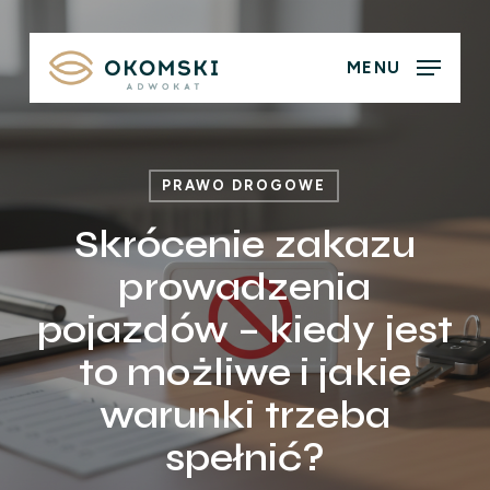
Skip
to
MENU
main
content
PRAWO DROGOWE
Skrócenie zakazu
prowadzenia
pojazdów – kiedy jest
to możliwe i jakie
warunki trzeba
spełnić?