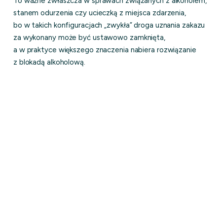
To ważne zwłaszcza w sprawach związanych z alkoholem,
stanem odurzenia czy ucieczką z miejsca zdarzenia,
bo w takich konfiguracjach „zwykła” droga uznania zakazu
za wykonany może być ustawowo zamknięta,
a w praktyce większego znaczenia nabiera rozwiązanie
z blokadą alkoholową.
Uznanie zakazu za wykonany:
jakie warunki merytoryczne
ocenia sąd?
Samo „odczekanie” wymaganej części czasu
nie wystarczy. W art. 84 § 1 k.k. ustawodawca mówi
wprost o Twoim przestrzeganiu porządku prawnego,
a więc o tym, czy w okresie wykonywania środka karnego
Twoje zachowanie pokazuje realną zmianę i brak
lekceważenia reguł. Sąd nie działa tu automatycznie.